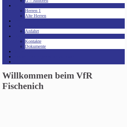
G – Junioren
Senioren
Herren 1
Alte Herren
Vereinsheim mieten!
Unsere Arena!
Anfahrt
Das ist der VfR!
Kontakte
Dokumente
Sponsoren
Kinder- und Jugendschutzkonzept
Archive
Willkommen beim VfR
Fischenich