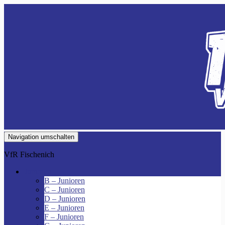
Navigation umschalten
VfR Fischenich
Junioren
B – Junioren
C – Junioren
D – Junioren
E – Junioren
F – Junioren