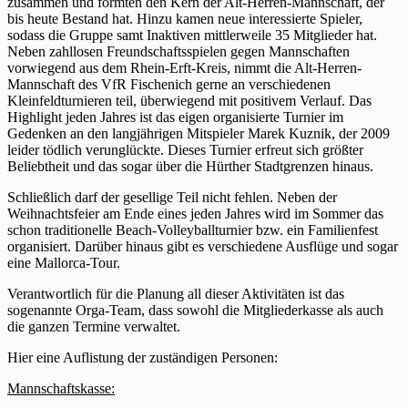
zusammen und formten den Kern der Alt-Herren-Mannschaft, der
bis heute Bestand hat. Hinzu kamen neue interessierte Spieler,
sodass die Gruppe samt Inaktiven mittlerweile 35 Mitglieder hat.
Neben zahllosen Freundschaftsspielen gegen Mannschaften
vorwiegend aus dem Rhein-Erft-Kreis, nimmt die Alt-Herren-
Mannschaft des VfR Fischenich gerne an verschiedenen
Kleinfeldturnieren teil, überwiegend mit positivem Verlauf. Das
Highlight jeden Jahres ist das eigen organisierte Turnier im
Gedenken an den langjährigen Mitspieler Marek Kuznik, der 2009
leider tödlich verunglückte. Dieses Turnier erfreut sich größter
Beliebtheit und das sogar über die Hürther Stadtgrenzen hinaus.
Schließlich darf der gesellige Teil nicht fehlen. Neben der
Weihnachtsfeier am Ende eines jeden Jahres wird im Sommer das
schon traditionelle Beach-Volleyballturnier bzw. ein Familienfest
organisiert. Darüber hinaus gibt es verschiedene Ausflüge und sogar
eine Mallorca-Tour.
Verantwortlich für die Planung all dieser Aktivitäten ist das
sogenannte Orga-Team, dass sowohl die Mitgliederkasse als auch
die ganzen Termine verwaltet.
Hier eine Auflistung der zuständigen Personen:
Mannschaftskasse: