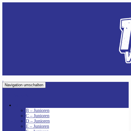
Navigation umschalten
VfR Fischenich
Junioren
B – Junioren
C – Junioren
D – Junioren
E – Junioren