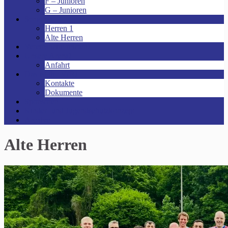
F – Junioren
G – Junioren
Senioren
Herren 1
Alte Herren
Vereinsheim mieten!
Unsere Arena!
Anfahrt
Das ist der VfR!
Kontakte
Dokumente
Sponsoren
Kinder- und Jugendschutzkonzept
Archive
Alte Herren