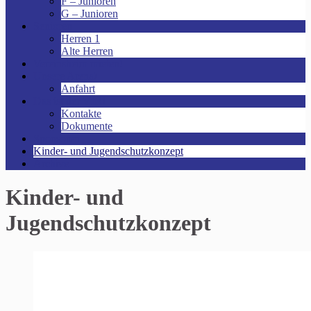
F – Junioren
G – Junioren
Senioren
Herren 1
Alte Herren
Vereinsheim mieten!
Unsere Arena!
Anfahrt
Das ist der VfR!
Kontakte
Dokumente
Sponsoren
Kinder- und Jugendschutzkonzept
Archive
Kinder- und
Jugendschutzkonzept