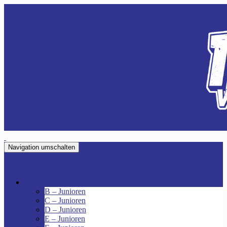
Navigation umschalten
VfR Fischenich
Junioren
B – Junioren
C – Junioren
D – Junioren
E – Junioren