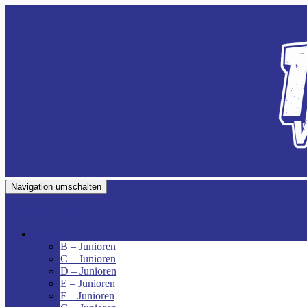
Navigation umschalten
VfR Fischenich
Junioren
B – Junioren
C – Junioren
D – Junioren
E – Junioren
F – Junioren