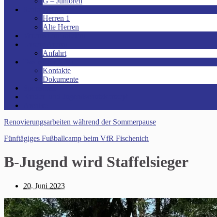
G – Junioren
Senioren
Herren 1
Alte Herren
Vereinsheim mieten!
Unsere Arena!
Anfahrt
Das ist der VfR!
Kontakte
Dokumente
Sponsoren
Kinder- und Jugendschutzkonzept
Archive
Renovierungsarbeiten während der Sommerpause
Fünftägiges Fußballcamp beim VfR Fischenich
B-Jugend wird Staffelsieger
20. Juni 2023