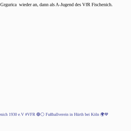
Grgurica wieder an, dann als A-Jugend des VfR Fischenich.
henich 1930 e.V #VFR 🔵⚪️
Fußballverein in Hürth bei Köln 🌍💙