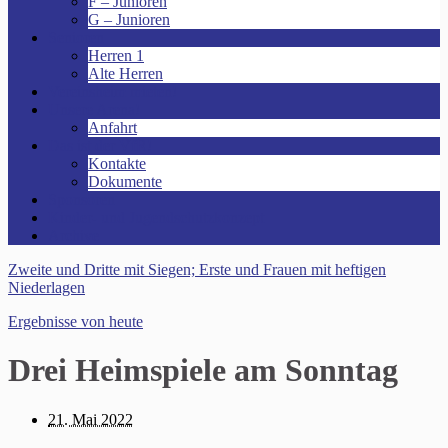
F – Junioren
G – Junioren
Senioren
Herren 1
Alte Herren
Vereinsheim mieten!
Unsere Arena!
Anfahrt
Das ist der VfR!
Kontakte
Dokumente
Sponsoren
Kinder- und Jugendschutzkonzept
Archive
Zweite und Dritte mit Siegen; Erste und Frauen mit heftigen
Niederlagen
Ergebnisse von heute
Drei Heimspiele am Sonntag
21. Mai 2022