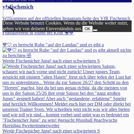
vfrfischenich
Willkommen auf der offiziellen Instagram-Seite des VfR Fischenich
Diese Website benutzt Cookies. Wenn du die Website weiter nutzt,
1930 e.V #VFR 🔵⚪️
gehen wir von deinem Einverständnis aus.
OK
Fußballverein in Hürth bei Köln 🌍💙
💙🤍 es herrscht Ruhe "auf der Landau" und es gibt a
Werde Fischenicher Jung! nach einer schwierigen S
Werde Fischenicher Jung! nach einer schwierigen S