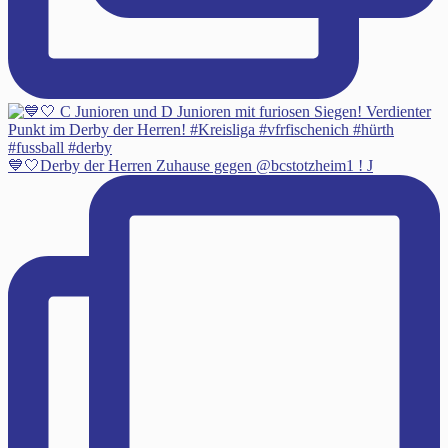
💙🤍Derby der Herren Zuhause gegen @bcstotzheim1 ! J