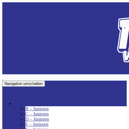
Navigation umschalten
VfR Fischenich
Junioren
B – Junioren
C – Junioren
D – Junioren
E – Junioren