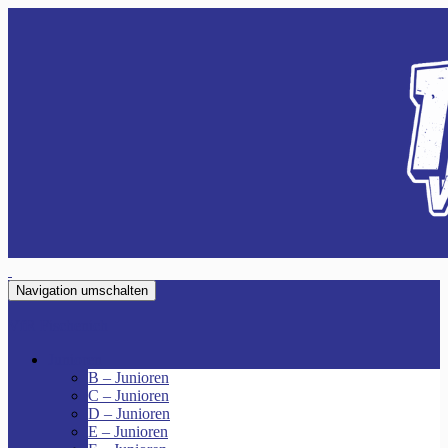
Navigation umschalten
VfR Fischenich
Junioren
B – Junioren
C – Junioren
D – Junioren
E – Junioren