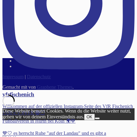
Impressum
|
Datenschutz
Gemacht mit
von
Graphene Themes
.
vfrfischenich
Willkommen auf der offiziellen Instagram-Seite des VfR Fischenich
Diese Website benutzt Cookies. Wenn du die Website weiter nutzt,
1930 e.V #VFR 🔵⚪️
gehen wir von deinem Einverständnis aus.
OK
Fußballverein in Hürth bei Köln 🌍💙
💙🤍 es herrscht Ruhe "auf der Landau" und es gibt a