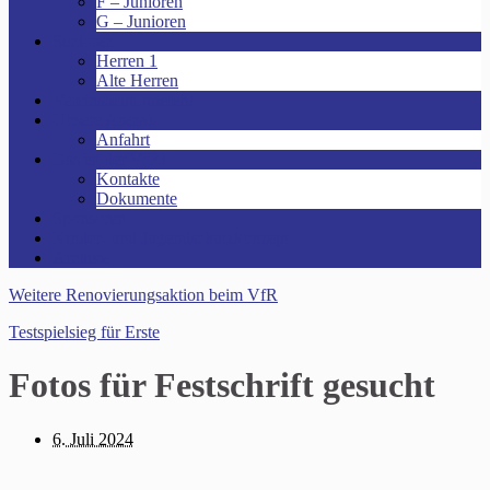
F – Junioren
G – Junioren
Senioren
Herren 1
Alte Herren
Vereinsheim mieten!
Unsere Arena!
Anfahrt
Das ist der VfR!
Kontakte
Dokumente
Sponsoren
Kinder- und Jugendschutzkonzept
Archive
Weitere Renovierungsaktion beim VfR
Testspielsieg für Erste
Fotos für Festschrift gesucht
6. Juli 2024