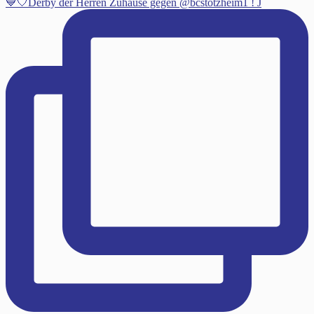
💙🤍Derby der Herren Zuhause gegen @bcstotzheim1 ! J