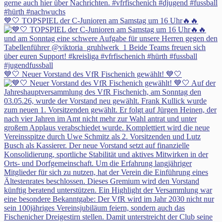
💙🤍 TOPSPIEL der C-Junioren am Samstag um 16 Uhr🔥🔥
💙🤍 Neuer Vorstand des VfR Fischenich gewählt! 💙🤍