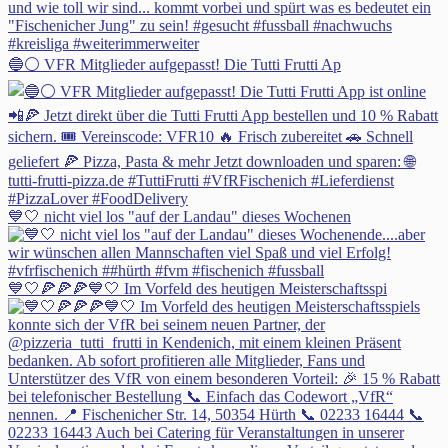
🔵⚪ VFR Mitglieder aufgepasst! Die Tutti Frutti Ap
💙🤍 nicht viel los "auf der Landau" dieses Wochenen
💙🤍🍕🍕🍕💙🤍 Im Vorfeld des heutigen Meisterschaftsspi