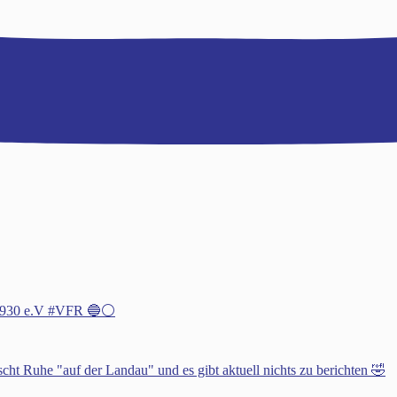
h 1930 e.V #VFR 🔵⚪️