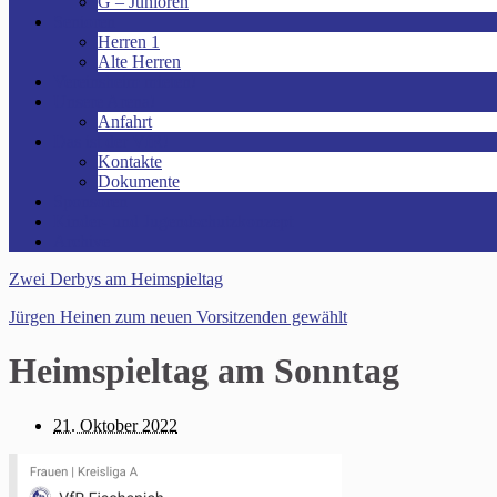
G – Junioren
Senioren
Herren 1
Alte Herren
Vereinsheim mieten!
Unsere Arena!
Anfahrt
Das ist der VfR!
Kontakte
Dokumente
Sponsoren
Kinder- und Jugendschutzkonzept
Archive
Zwei Derbys am Heimspieltag
Jürgen Heinen zum neuen Vorsitzenden gewählt
Heimspieltag am Sonntag
21. Oktober 2022