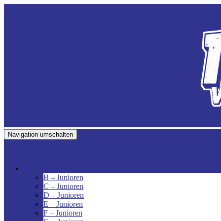
Navigation umschalten
VfR Fischenich
Junioren
B – Junioren
C – Junioren
D – Junioren
E – Junioren
F – Junioren