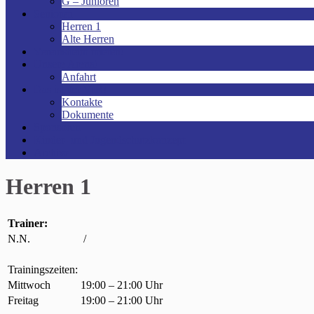
G – Junioren
Senioren
Herren 1
Alte Herren
Vereinsheim mieten!
Unsere Arena!
Anfahrt
Das ist der VfR!
Kontakte
Dokumente
Sponsoren
Kinder- und Jugendschutzkonzept
Archive
Herren 1
Trainer:
N.N.
/
Trainingszeiten:
Mittwoch
19:00 – 21:00 Uhr
Freitag
19:00 – 21:00 Uhr