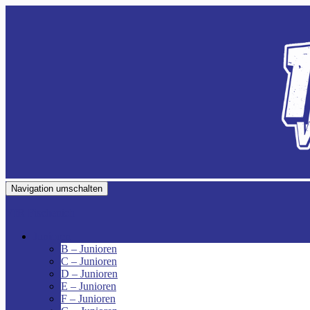
Navigation umschalten
VfR Fischenich
Junioren
B – Junioren
C – Junioren
D – Junioren
E – Junioren
F – Junioren