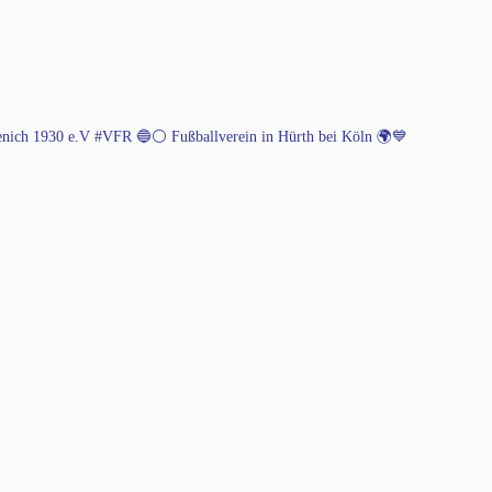
henich 1930 e.V #VFR 🔵⚪️
Fußballverein in Hürth bei Köln 🌍💙