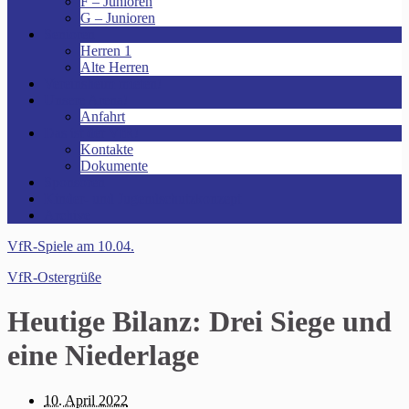
F – Junioren
G – Junioren
Senioren
Herren 1
Alte Herren
Vereinsheim mieten!
Unsere Arena!
Anfahrt
Das ist der VfR!
Kontakte
Dokumente
Sponsoren
Kinder- und Jugendschutzkonzept
Archive
VfR-Spiele am 10.04.
VfR-Ostergrüße
Heutige Bilanz: Drei Siege und
eine Niederlage
10. April 2022