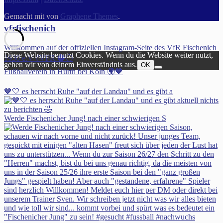
Gemacht mit
von
Graphene Themes
.
vfrfischenich
Willkommen auf der offiziellen Instagram-Seite des VfR Fischenich
Diese Website benutzt Cookies. Wenn du die Website weiter nutzt,
1930 e.V #VFR 🔵⚪️
gehen wir von deinem Einverständnis aus.
OK
Fußballverein in Hürth bei Köln 🌍💙
💙🤍 es herrscht Ruhe "auf der Landau" und es gibt a
Werde Fischenicher Jung! nach einer schwierigen S