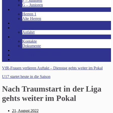
F – Junioren
G – Junioren
Senioren
Herren 1
Alte Herren
Vereinsheim mieten!
Unsere Arena!
Anfahrt
Das ist der VfR!
Kontakte
Dokumente
Sponsoren
Kinder- und Jugendschutzkonzept
Archive
VfR-Frauen verlieren Auftakt – Dienstag gehts weiter im Pokal
U17 startet heute in die Saison
Nach Traumstart in der Liga
gehts weiter im Pokal
21. August 2022