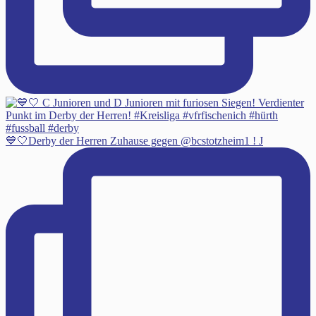
💙🤍Derby der Herren Zuhause gegen @bcstotzheim1 ! J