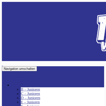
Navigation umschalten
VfR Fischenich
Junioren
B – Junioren
C – Junioren
D – Junioren
E – Junioren