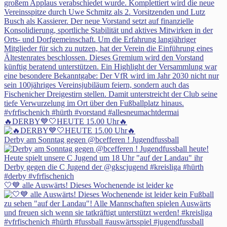
🔥DERBY💙🤍HEUTE 15.00 Uhr🔥
Derby am Sonntag gegen @bcefferen ! Jugendfussball
🤍💙 alle Auswärts! Dieses Wochenende ist leider ke