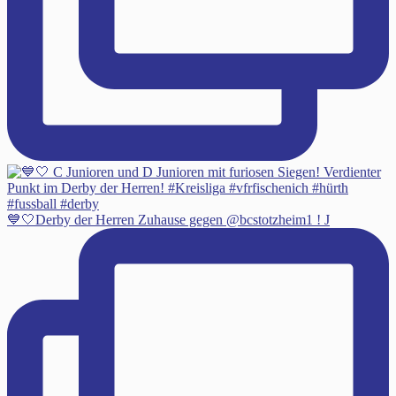
💙🤍Derby der Herren Zuhause gegen @bcstotzheim1 ! J