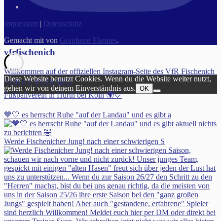
Impressum
|
Datenschutz
Gemacht mit
von
Graphene Themes
.
vfrfischenich
Willkommen auf der offiziellen Instagram-Seite des VfR Fischenich
Diese Website benutzt Cookies. Wenn du die Website weiter nutzt,
1930 e.V #VFR 🔵⚪️
gehen wir von deinem Einverständnis aus.
OK
Fußballverein in Hürth bei Köln 🌍💙
💙🤍 es herrscht Ruhe "auf der Landau" und es gibt a
Werde Fischenicher Jung! nach einer schwierigen S