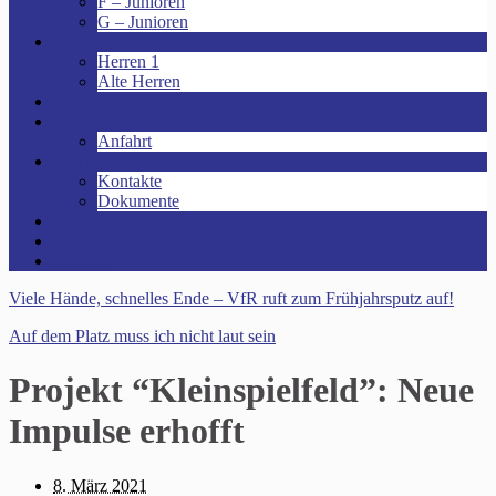
F – Junioren
G – Junioren
Senioren
Herren 1
Alte Herren
Vereinsheim mieten!
Unsere Arena!
Anfahrt
Das ist der VfR!
Kontakte
Dokumente
Sponsoren
Kinder- und Jugendschutzkonzept
Archive
Viele Hände, schnelles Ende – VfR ruft zum Frühjahrsputz auf!
Auf dem Platz muss ich nicht laut sein
Projekt “Kleinspielfeld”: Neue
Impulse erhofft
8. März 2021