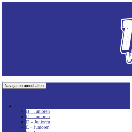
Navigation umschalten
VfR Fischenich
Junioren
B – Junioren
C – Junioren
D – Junioren
E – Junioren