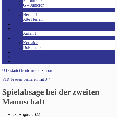
F – Junioren
G – Junioren
Senioren
Herren 1
Alte Herren
Vereinsheim mieten!
Unsere Arena!
Anfahrt
Das ist der VfR!
Kontakte
Dokumente
Sponsoren
Kinder- und Jugendschutzkonzept
Archive
U17 startet heute in die Saison
VfR-Frauen verlieren mit 3-4
Spielabsage bei der zweiten
Mannschaft
28. August 2022