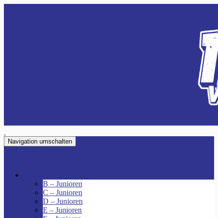
Navigation umschalten
VfR Fischenich
Junioren
B – Junioren
C – Junioren
D – Junioren
E – Junioren