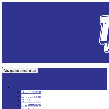
Navigation umschalten
VfR Fischenich
Junioren
B – Junioren
C – Junioren
D – Junioren
E – Junioren