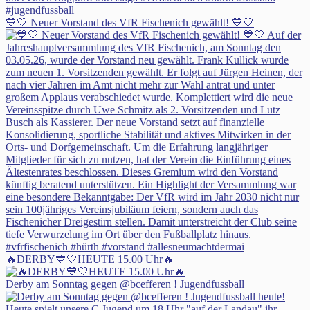
💙🤍 Neuer Vorstand des VfR Fischenich gewählt! 💙🤍
🔥DERBY💙🤍HEUTE 15.00 Uhr🔥
Derby am Sonntag gegen @bcefferen ! Jugendfussball