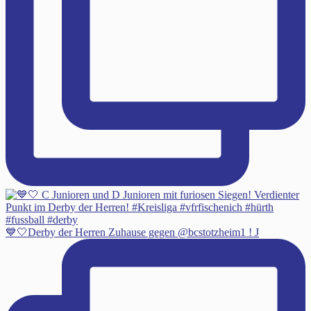
💙🤍Derby der Herren Zuhause gegen @bcstotzheim1 ! J