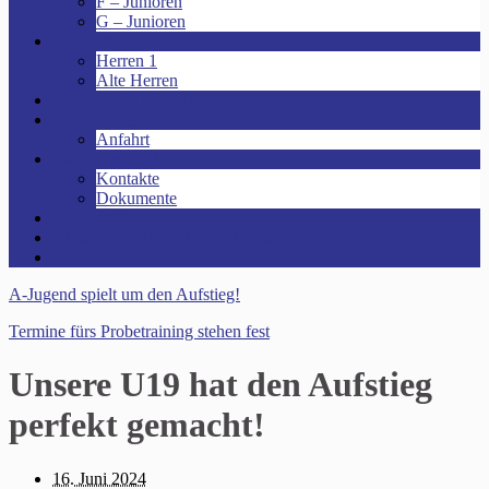
F – Junioren
G – Junioren
Senioren
Herren 1
Alte Herren
Vereinsheim mieten!
Unsere Arena!
Anfahrt
Das ist der VfR!
Kontakte
Dokumente
Sponsoren
Kinder- und Jugendschutzkonzept
Archive
A-Jugend spielt um den Aufstieg!
Termine fürs Probetraining stehen fest
Unsere U19 hat den Aufstieg
perfekt gemacht!
16. Juni 2024