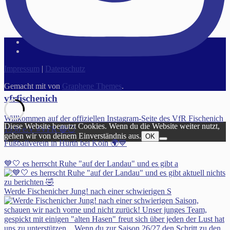
Impressum
|
Datenschutz
Gemacht mit
von
Graphene Themes
.
vfrfischenich
Willkommen auf der offiziellen Instagram-Seite des VfR Fischenich
Diese Website benutzt Cookies. Wenn du die Website weiter nutzt,
1930 e.V #VFR 🔵⚪️
gehen wir von deinem Einverständnis aus.
OK
Fußballverein in Hürth bei Köln 🌍💙
💙🤍 es herrscht Ruhe "auf der Landau" und es gibt a
Werde Fischenicher Jung! nach einer schwierigen S