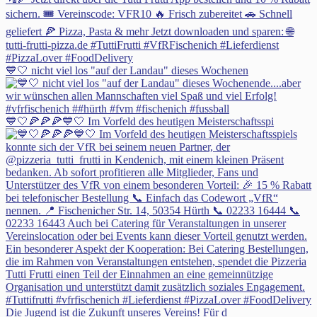
💙🤍 nicht viel los "auf der Landau" dieses Wochenen
💙🤍🍕🍕🍕💙🤍 Im Vorfeld des heutigen Meisterschaftsspi
Die Jugend ist die Zukunft unseres Vereins! Für d