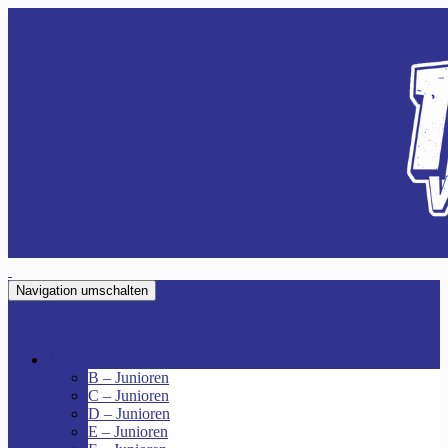
Navigation umschalten
VfR Fischenich
Junioren
B – Junioren
C – Junioren
D – Junioren
E – Junioren