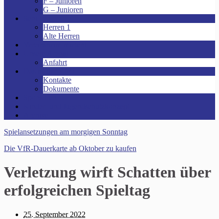
F – Junioren
G – Junioren
Senioren
Herren 1
Alte Herren
Vereinsheim mieten!
Unsere Arena!
Anfahrt
Das ist der VfR!
Kontakte
Dokumente
Sponsoren
Kinder- und Jugendschutzkonzept
Archive
Spielansetzungen am morgigen Sonntag
Die VfR-Dauerkarte ab Oktober zu kaufen
Verletzung wirft Schatten über
erfolgreichen Spieltag
25. September 2022