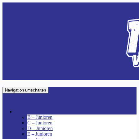
Navigation umschalten
VfR Fischenich
Junioren
B – Junioren
C – Junioren
D – Junioren
E – Junioren