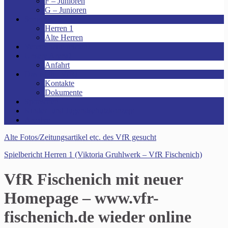
F – Junioren
G – Junioren
Senioren
Herren 1
Alte Herren
Vereinsheim mieten!
Unsere Arena!
Anfahrt
Das ist der VfR!
Kontakte
Dokumente
Sponsoren
Kinder- und Jugendschutzkonzept
Archive
Alte Fotos/Zeitungsartikel etc. des VfR gesucht
Spielbericht Herren 1 (Viktoria Gruhlwerk – VfR Fischenich)
VfR Fischenich mit neuer
Homepage – www.vfr-
fischenich.de wieder online