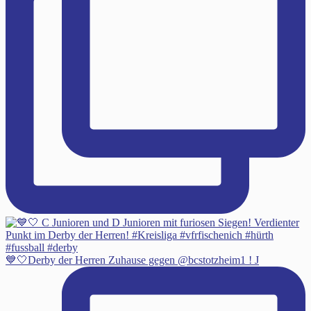
💙🤍Derby der Herren Zuhause gegen @bcstotzheim1 ! J