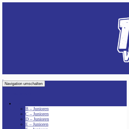
Navigation umschalten
VfR Fischenich
Junioren
B – Junioren
C – Junioren
D – Junioren
E – Junioren