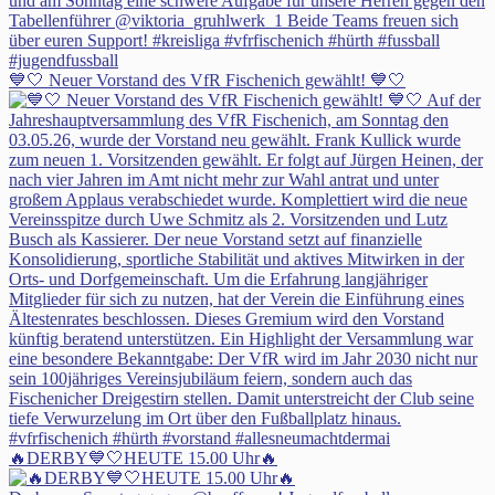
💙🤍 Neuer Vorstand des VfR Fischenich gewählt! 💙🤍
🔥DERBY💙🤍HEUTE 15.00 Uhr🔥