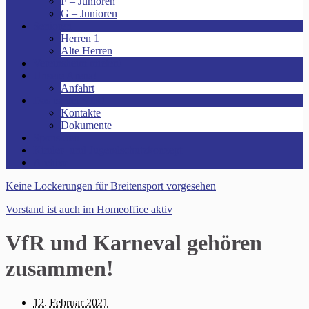
F – Junioren
G – Junioren
Senioren
Herren 1
Alte Herren
Vereinsheim mieten!
Unsere Arena!
Anfahrt
Das ist der VfR!
Kontakte
Dokumente
Sponsoren
Kinder- und Jugendschutzkonzept
Archive
Keine Lockerungen für Breitensport vorgesehen
Vorstand ist auch im Homeoffice aktiv
VfR und Karneval gehören
zusammen!
12. Februar 2021