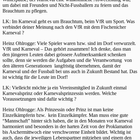
um dabei mit Freunden und Nicht-Fussballern zu feiern und das
Brauchtum zu pflegen.
LK: Im Karneval geht es um Brauchtum, beim VfR um Sport. Was
verbindet deiner Meinung nach den VfR mit dem Fischenicher
Karneval ?
Heinz Ohlrogge: Viele Spieler waren bzw. sind im Dorf verwurzelt.
VfR und Karneval – Das gehört zusammen! Ich denke, dass man
den jüngeren Leuten dabei grössere Aufmerksamkeit schenken
sollte, denn sie werden die Aufgaben und die Verantwortung von
den älteren Generationen langfristig übernehmen, damit der
Karneval und der Fussball bei uns auch in Zukunft Bestand hat. Das
ist wichtig für die Leute im Dorf!
LK: Vielleicht möchte ja ein Vereinsmitglied in Zukunft einmal
Karnevalsprinz oder Karnevalsprinzessin werden. Welche
Voraussetzungen sind dafür wichtig ?
Heinz Ohlrogge: Als Prinzessin oder Prinz ist man keine
Einzelkämpferin bzw. kein Einzelkämpfer. Man muss eine gute
“Mannschaft” hinter sich haben, die in den Monaten vor Karneval
harmoniert und besonders in der harten Zeit von der Proklamation
bis Aschermittwoch eine verschworene Einheit bildet. Wichtig ist
auch, dass die jeweiligen Lebenspartner mitziehen und einem den