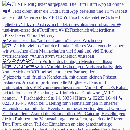
💙🤍 nicht viel los "auf der Landau" dieses Wochenen
💙🤍🍕🍕🍕💙🤍 Im Vorfeld des heutigen Meisterschaftsspi