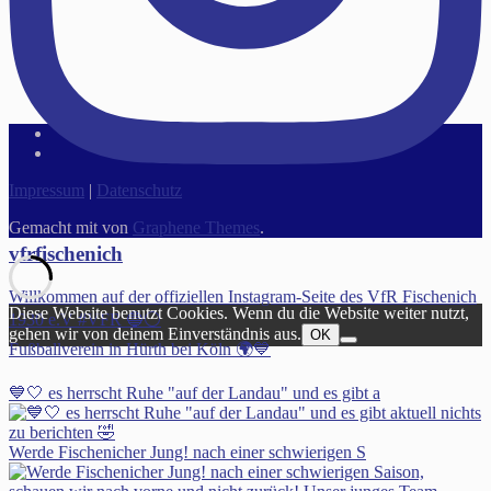
Impressum
|
Datenschutz
Gemacht mit
von
Graphene Themes
.
vfrfischenich
Willkommen auf der offiziellen Instagram-Seite des VfR Fischenich
Diese Website benutzt Cookies. Wenn du die Website weiter nutzt,
1930 e.V #VFR 🔵⚪️
gehen wir von deinem Einverständnis aus.
OK
Fußballverein in Hürth bei Köln 🌍💙
💙🤍 es herrscht Ruhe "auf der Landau" und es gibt a
Werde Fischenicher Jung! nach einer schwierigen S