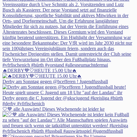
🔥DERBY💙🤍HEUTE 15.00 Uhr🔥
Derby am Sonntag gegen @bcefferen ! Jugendfussball
🤍💙 alle Auswärts! Dieses Wochenende ist leider ke
💙🤍Sponsoren gesucht! Präsentieren Sie Ihr Unterne