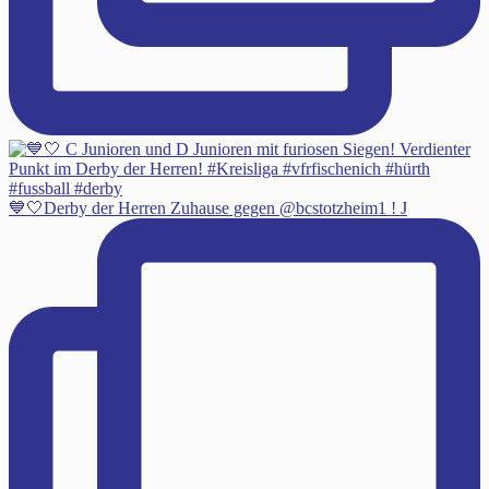
💙🤍Derby der Herren Zuhause gegen @bcstotzheim1 ! J