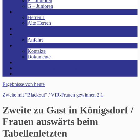
F – Junioren
G – Junioren
Senioren
Herren 1
Alte Herren
Vereinsheim mieten!
Unsere Arena!
Anfahrt
Das ist der VfR!
Kontakte
Dokumente
Sponsoren
Kinder- und Jugendschutzkonzept
Archive
Ergebnisse von heute
Zweite mit “Blackout” / VfR-Frauen gewinnen 2:1
Zweite zu Gast in Königsdorf /
Frauen auswärts beim
Tabellenletzten