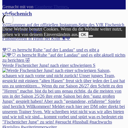
Gemacht mit
von
Graphene Themes
.
vfrfischenich
Willkommen auf der offiziellen Instagram-Seite des VfR Fischenich
Diese Website benutzt Cookies. Wenn du die Website weiter nutzt,
1930 e.V #VFR 🔵⚪️
gehen wir von deinem Einverständnis aus.
OK
Fußballverein in Hürth bei Köln 🌍💙
💙🤍 es herrscht Ruhe "auf der Landau" und es gibt a
Werde Fischenicher Jung! nach einer schwierigen S