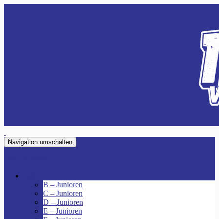
Navigation umschalten
VfR Fischenich
Junioren
B – Junioren
C – Junioren
D – Junioren
E – Junioren