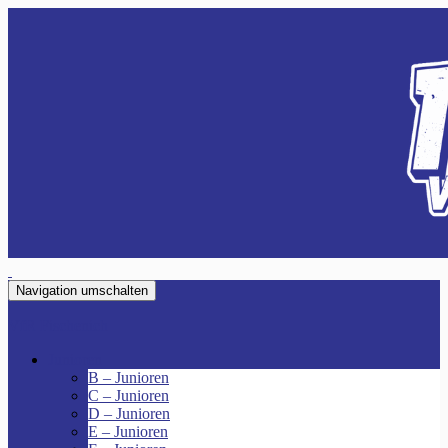
Navigation umschalten
VfR Fischenich
Junioren
B – Junioren
C – Junioren
D – Junioren
E – Junioren