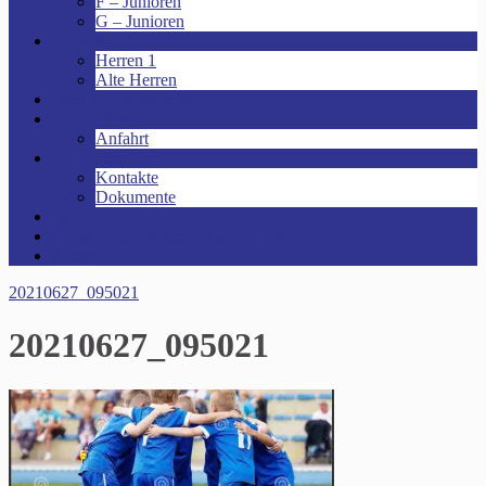
F – Junioren
G – Junioren
Senioren
Herren 1
Alte Herren
Vereinsheim mieten!
Unsere Arena!
Anfahrt
Das ist der VfR!
Kontakte
Dokumente
Sponsoren
Kinder- und Jugendschutzkonzept
Archive
20210627_095021
20210627_095021