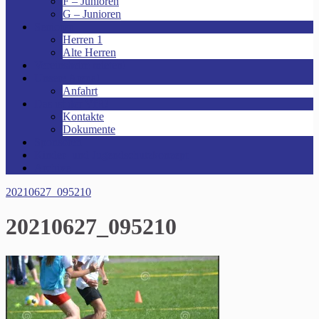
F – Junioren
G – Junioren
Senioren
Herren 1
Alte Herren
Vereinsheim mieten!
Unsere Arena!
Anfahrt
Das ist der VfR!
Kontakte
Dokumente
Sponsoren
Kinder- und Jugendschutzkonzept
Archive
20210627_095210
20210627_095210