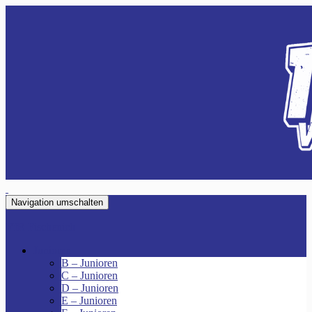
Navigation umschalten
VfR Fischenich
Junioren
B – Junioren
C – Junioren
D – Junioren
E – Junioren