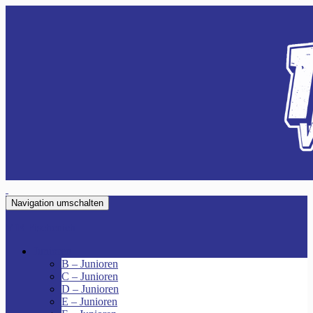
Navigation umschalten
VfR Fischenich
Junioren
B – Junioren
C – Junioren
D – Junioren
E – Junioren