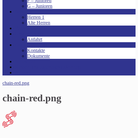
F – Junioren
G – Junioren
Senioren
Herren 1
Alte Herren
Vereinsheim mieten!
Unsere Arena!
Anfahrt
Das ist der VfR!
Kontakte
Dokumente
Sponsoren
Kinder- und Jugendschutzkonzept
Archive
chain-red.png
chain-red.png