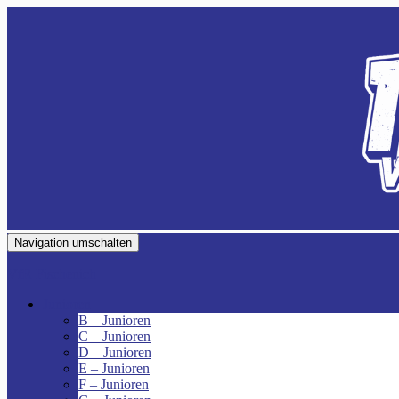
Navigation umschalten
VfR Fischenich
Junioren
B – Junioren
C – Junioren
D – Junioren
E – Junioren
F – Junioren