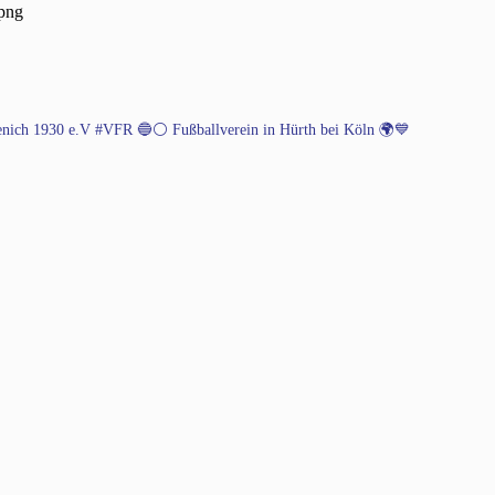
.png
henich 1930 e.V #VFR 🔵⚪️
Fußballverein in Hürth bei Köln 🌍💙