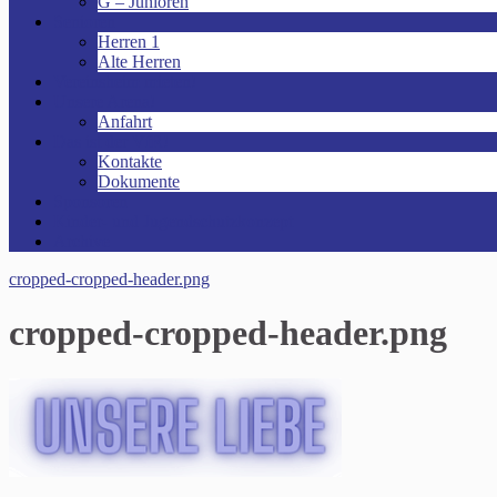
G – Junioren
Senioren
Herren 1
Alte Herren
Vereinsheim mieten!
Unsere Arena!
Anfahrt
Das ist der VfR!
Kontakte
Dokumente
Sponsoren
Kinder- und Jugendschutzkonzept
Archive
cropped-cropped-header.png
cropped-cropped-header.png