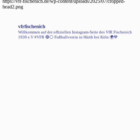
https://vfr-fischenich.de/wp-content/uploads/2025/07/cropped-
head2.png
vfrfischenich
Willkommen auf der offiziellen Instagram-Seite des VfR Fischenich
1930 e.V #VFR 🔵⚪️
Fußballverein in Hürth bei Köln 🌍💙