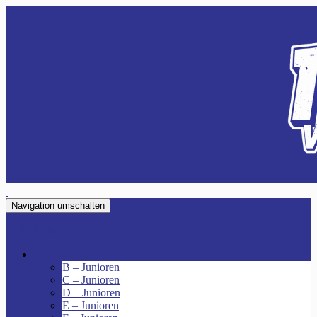
Navigation umschalten
VfR Fischenich
Junioren
B – Junioren
C – Junioren
D – Junioren
E – Junioren