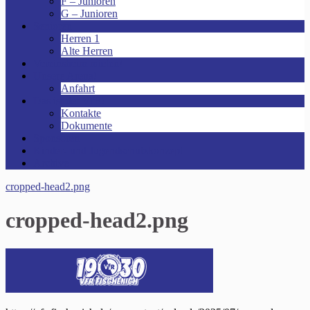
F – Junioren
G – Junioren
Senioren
Herren 1
Alte Herren
Vereinsheim mieten!
Unsere Arena!
Anfahrt
Das ist der VfR!
Kontakte
Dokumente
Sponsoren
Kinder- und Jugendschutzkonzept
Archive
cropped-head2.png
cropped-head2.png