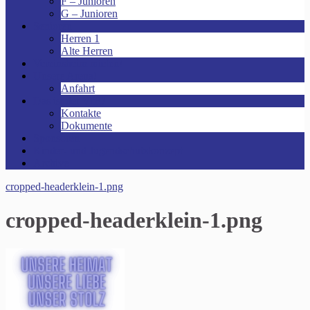
F – Junioren
G – Junioren
Senioren
Herren 1
Alte Herren
Vereinsheim mieten!
Unsere Arena!
Anfahrt
Das ist der VfR!
Kontakte
Dokumente
Sponsoren
Kinder- und Jugendschutzkonzept
Archive
cropped-headerklein-1.png
cropped-headerklein-1.png