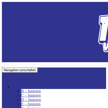
Navigation umschalten
VfR Fischenich
Junioren
B – Junioren
C – Junioren
D – Junioren
E – Junioren