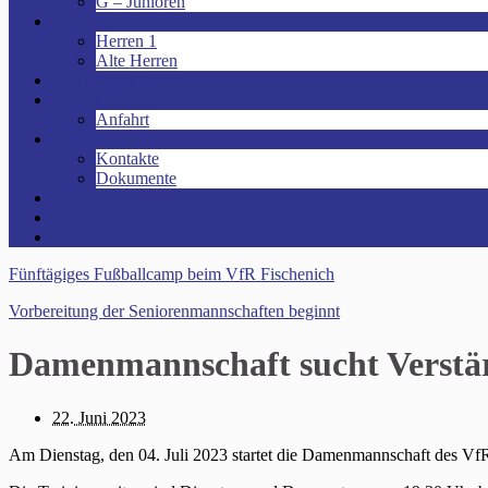
G – Junioren
Senioren
Herren 1
Alte Herren
Vereinsheim mieten!
Unsere Arena!
Anfahrt
Das ist der VfR!
Kontakte
Dokumente
Sponsoren
Kinder- und Jugendschutzkonzept
Archive
Fünftägiges Fußballcamp beim VfR Fischenich
Vorbereitung der Seniorenmannschaften beginnt
Damenmannschaft sucht Verstär
22. Juni 2023
Am Dienstag, den 04. Juli 2023 startet die Damenmannschaft des VfR