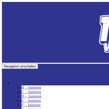
Navigation umschalten
VfR Fischenich
Junioren
B – Junioren
C – Junioren
D – Junioren
E – Junioren
F – Junioren