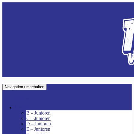
Navigation umschalten
VfR Fischenich
Junioren
B – Junioren
C – Junioren
D – Junioren
E – Junioren