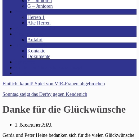
F – Junioren
G – Junioren
Senioren
Herren 1
Alte Herren
Vereinsheim mieten!
Unsere Arena!
Anfahrt
Das ist der VfR!
Kontakte
Dokumente
Sponsoren
Kinder- und Jugendschutzkonzept
Archive
Flutlicht kaputt! Spiel von VfR-Frauen abgebrochen
Sonntag steigt das Derby gegen Kendenich
Danke für die Glückwünsche
1. November 2021
Gerda und Peter Heine bedanken sich für die vielen Glückwünsche