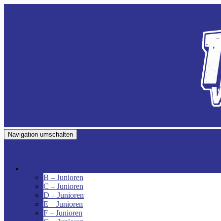
Navigation umschalten
VfR Fischenich
Junioren
B – Junioren
C – Junioren
D – Junioren
E – Junioren
F – Junioren