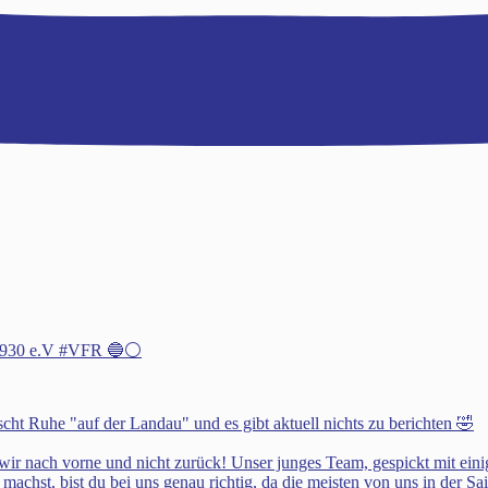
h 1930 e.V #VFR 🔵⚪️