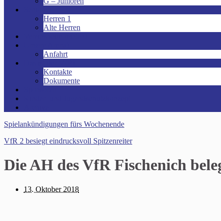
G – Junioren
Senioren
Herren 1
Alte Herren
Vereinsheim mieten!
Unsere Arena!
Anfahrt
Das ist der VfR!
Kontakte
Dokumente
Sponsoren
Kinder- und Jugendschutzkonzept
Archive
Spielankündigungen fürs Wochenende
VfR 2 besiegt eindrucksvoll Spitzenreiter
Die AH des VfR Fischenich beleg
13. Oktober 2018