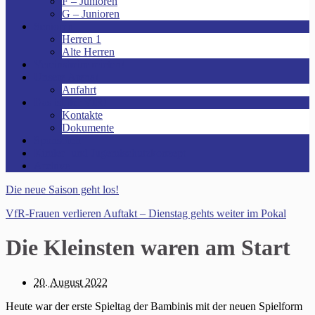
F – Junioren
G – Junioren
Senioren
Herren 1
Alte Herren
Vereinsheim mieten!
Unsere Arena!
Anfahrt
Das ist der VfR!
Kontakte
Dokumente
Sponsoren
Kinder- und Jugendschutzkonzept
Archive
Die neue Saison geht los!
VfR-Frauen verlieren Auftakt – Dienstag gehts weiter im Pokal
Die Kleinsten waren am Start
20. August 2022
Heute war der erste Spieltag der Bambinis mit der neuen Spielform