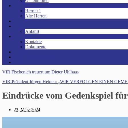
G – Junioren
Senioren
Herren 1
Alte Herren
Vereinsheim mieten!
Unsere Arena!
Anfahrt
Das ist der VfR!
Kontakte
Dokumente
Sponsoren
Kinder- und Jugendschutzkonzept
Archive
VfR Fischenich trauert um Dieter Uhlhaas
VfR-Präsident Jürgen Heinen: „WIR VERFOLGEN EINEN GE
Eindrücke vom Gedenkspiel für
23. März 2024