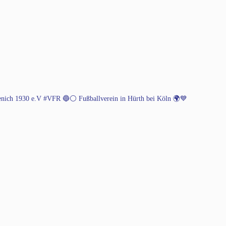
henich 1930 e.V #VFR 🔵⚪️
Fußballverein in Hürth bei Köln 🌍💙