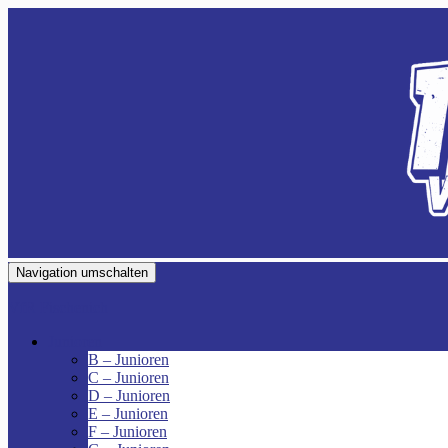
Navigation umschalten
VfR Fischenich
Junioren
B – Junioren
C – Junioren
D – Junioren
E – Junioren
F – Junioren