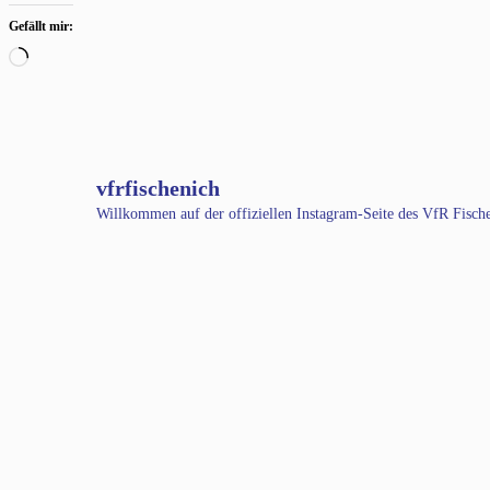
Gefällt mir:
Wird
geladen …
vfrfischenich
Willkommen auf der offiziellen Instagram-Seite des VfR Fisc