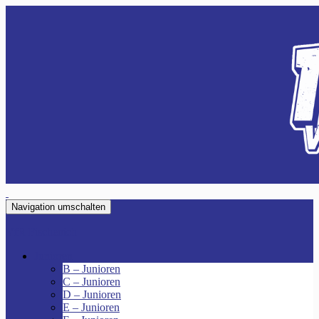
Navigation umschalten
VfR Fischenich
Junioren
B – Junioren
C – Junioren
D – Junioren
E – Junioren