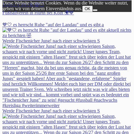
Diese Website benutzt Cookies. Wenn du die Website weiter nutzt,
1930 e.V #VFR 🔵⚪️
gehen wir von deinem Einverständnis aus.
OK
Fußballverein in Hürth bei Köln 🌍💙
💙🤍 es herrscht Ruhe "auf der Landau" und es gibt a
Werde Fischenicher Jung! nach einer schwierigen S
Werde Fischenicher Jung! nach einer schwierigen S