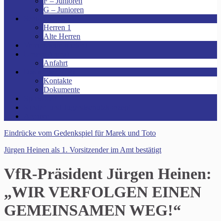
F – Junioren
G – Junioren
Senioren
Herren 1
Alte Herren
Vereinsheim mieten!
Unsere Arena!
Anfahrt
Das ist der VfR!
Kontakte
Dokumente
Sponsoren
Kinder- und Jugendschutzkonzept
Archive
Eindrücke vom Gedenkspiel für Marek und Toto
Jürgen Heinen als 1. Vorsitzender im Amt bestätigt
VfR-Präsident Jürgen Heinen:
„WIR VERFOLGEN EINEN
GEMEINSAMEN WEG!“