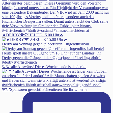
🔥DERBY💙🤍HEUTE 15.00 Uhr🔥
Derby am Sonntag gegen @bcefferen ! Jugendfussball
🤍💙 alle Auswärts! Dieses Wochenende ist leider ke
💙🤍Sponsoren gesucht! Präsentieren Sie Ihr Unterne