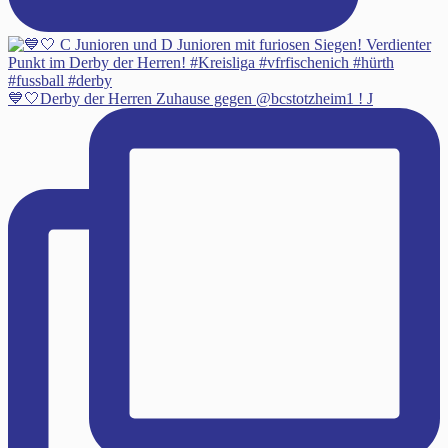
💙🤍Derby der Herren Zuhause gegen @bcstotzheim1 ! J