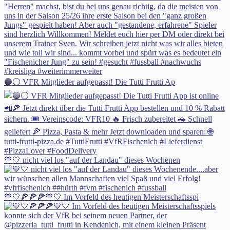
🔵⚪ VFR Mitglieder aufgepasst! Die Tutti Frutti Ap
💙🤍 nicht viel los "auf der Landau" dieses Wochenen
💙🤍🍕🍕🍕💙🤍 Im Vorfeld des heutigen Meisterschaftsspi