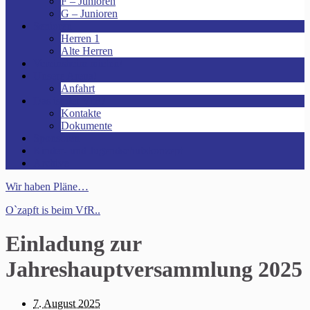
F – Junioren
G – Junioren
Senioren
Herren 1
Alte Herren
Vereinsheim mieten!
Unsere Arena!
Anfahrt
Das ist der VfR!
Kontakte
Dokumente
Sponsoren
Kinder- und Jugendschutzkonzept
Archive
Wir haben Pläne…
O`zapft is beim VfR..
Einladung zur
Jahreshauptversammlung 2025
7. August 2025