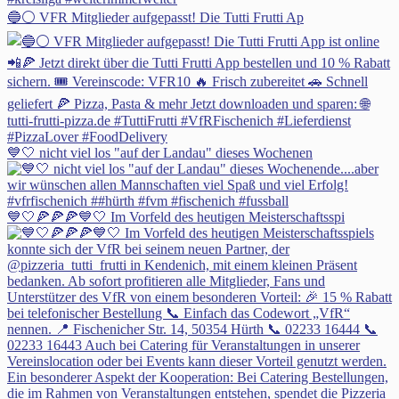
🔵⚪ VFR Mitglieder aufgepasst! Die Tutti Frutti Ap
💙🤍 nicht viel los "auf der Landau" dieses Wochenen
💙🤍🍕🍕🍕💙🤍 Im Vorfeld des heutigen Meisterschaftsspi