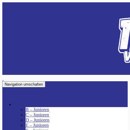
Navigation umschalten
VfR Fischenich
Junioren
B – Junioren
C – Junioren
D – Junioren
E – Junioren