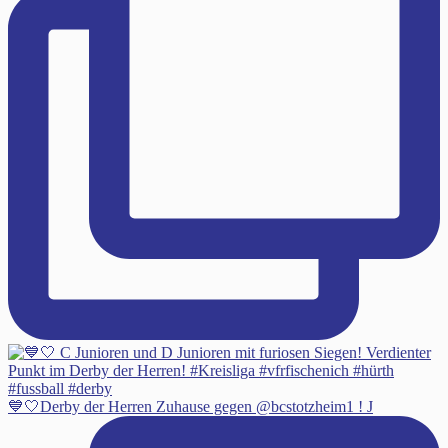
💙🤍Derby der Herren Zuhause gegen @bcstotzheim1 ! J