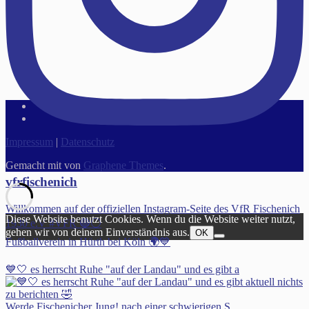
Impressum
|
Datenschutz
Gemacht mit
von
Graphene Themes
.
vfrfischenich
Willkommen auf der offiziellen Instagram-Seite des VfR Fischenich
Diese Website benutzt Cookies. Wenn du die Website weiter nutzt,
1930 e.V #VFR 🔵⚪️
gehen wir von deinem Einverständnis aus.
OK
Fußballverein in Hürth bei Köln 🌍💙
💙🤍 es herrscht Ruhe "auf der Landau" und es gibt a
Werde Fischenicher Jung! nach einer schwierigen S