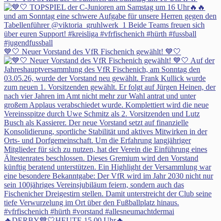
💙🤍 Neuer Vorstand des VfR Fischenich gewählt! 💙🤍
🔥DERBY💙🤍HEUTE 15.00 Uhr🔥