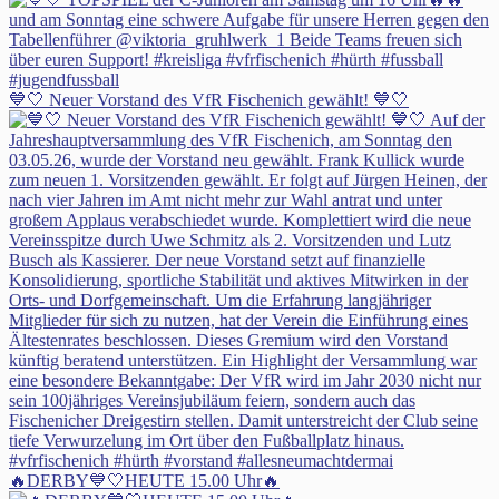
💙🤍 Neuer Vorstand des VfR Fischenich gewählt! 💙🤍
🔥DERBY💙🤍HEUTE 15.00 Uhr🔥