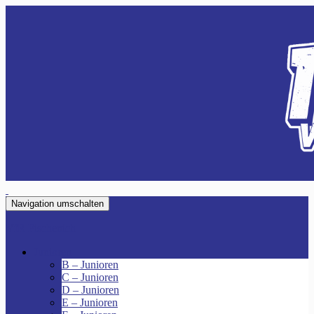
Navigation umschalten
VfR Fischenich
Junioren
B – Junioren
C – Junioren
D – Junioren
E – Junioren