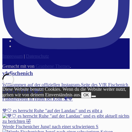
Impressum
|
Datenschutz
Gemacht mit
von
Graphene Themes
.
vfrfischenich
Willkommen auf der offiziellen Instagram-Seite des VfR Fischenich
Diese Website benutzt Cookies. Wenn du die Website weiter nutzt,
1930 e.V #VFR 🔵⚪️
gehen wir von deinem Einverständnis aus.
OK
Fußballverein in Hürth bei Köln 🌍💙
💙🤍 es herrscht Ruhe "auf der Landau" und es gibt a
Werde Fischenicher Jung! nach einer schwierigen S