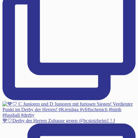
💙🤍Derby der Herren Zuhause gegen @bcstotzheim1 ! J