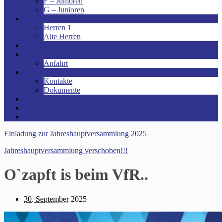
F – Junioren
G – Junioren
Senioren
Herren 1
Alte Herren
Vereinsheim mieten!
Unsere Arena!
Anfahrt
Das ist der VfR!
Kontakte
Dokumente
Sponsoren
Kinder- und Jugendschutzkonzept
Archive
Einladung zur Jahreshauptversammlung 2025
Jahreshauptversammlung verschoben!!!
O`zapft is beim VfR..
30. September 2025