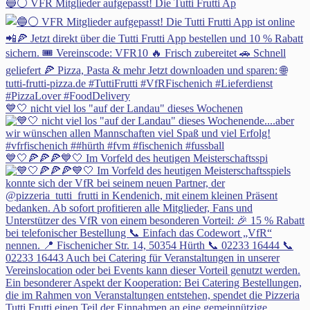
🔵⚪ VFR Mitglieder aufgepasst! Die Tutti Frutti Ap
💙🤍 nicht viel los "auf der Landau" dieses Wochenen
💙🤍🍕🍕🍕💙🤍 Im Vorfeld des heutigen Meisterschaftsspi