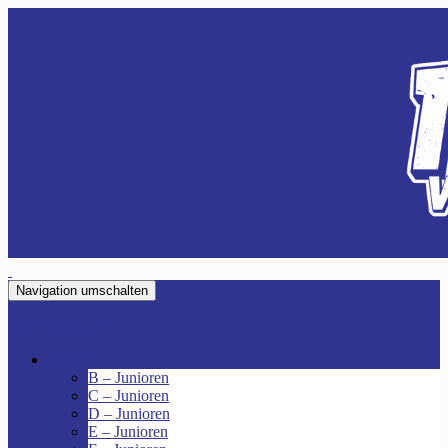
Navigation umschalten
VfR Fischenich
Junioren
B – Junioren
C – Junioren
D – Junioren
E – Junioren