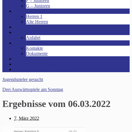
F – Junioren
G – Junioren
Senioren
Herren 1
Alte Herren
Vereinsheim mieten!
Unsere Arena!
Anfahrt
Das ist der VfR!
Kontakte
Dokumente
Sponsoren
Kinder- und Jugendschutzkonzept
Archive
Jugendspieler gesucht
Drei Auswärtsspiele am Sonntag
Ergebnisse vom 06.03.2022
7. März 2022