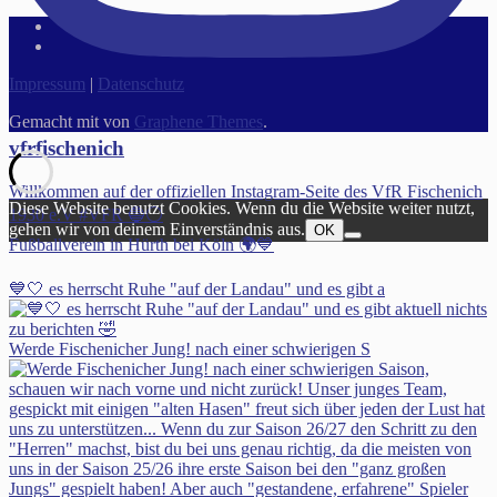
Impressum
|
Datenschutz
Gemacht mit
von
Graphene Themes
.
vfrfischenich
Willkommen auf der offiziellen Instagram-Seite des VfR Fischenich
Diese Website benutzt Cookies. Wenn du die Website weiter nutzt,
1930 e.V #VFR 🔵⚪️
gehen wir von deinem Einverständnis aus.
OK
Fußballverein in Hürth bei Köln 🌍💙
💙🤍 es herrscht Ruhe "auf der Landau" und es gibt a
Werde Fischenicher Jung! nach einer schwierigen S