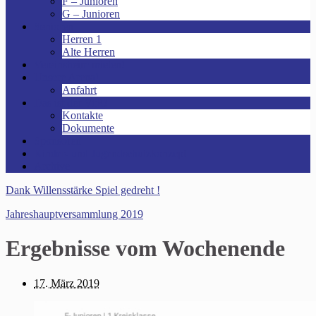
F – Junioren
G – Junioren
Senioren
Herren 1
Alte Herren
Vereinsheim mieten!
Unsere Arena!
Anfahrt
Das ist der VfR!
Kontakte
Dokumente
Sponsoren
Kinder- und Jugendschutzkonzept
Archive
Dank Willensstärke Spiel gedreht !
Jahreshauptversammlung 2019
Ergebnisse vom Wochenende
17. März 2019