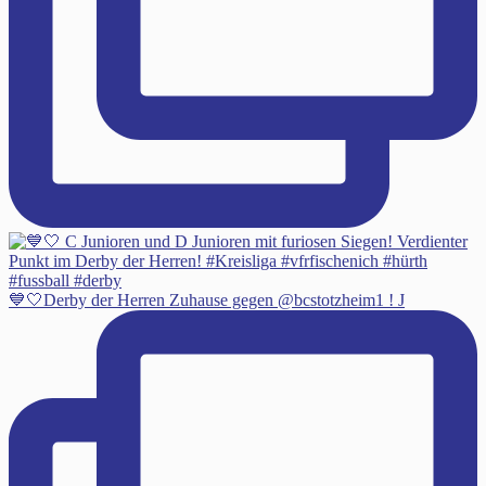
💙🤍Derby der Herren Zuhause gegen @bcstotzheim1 ! J