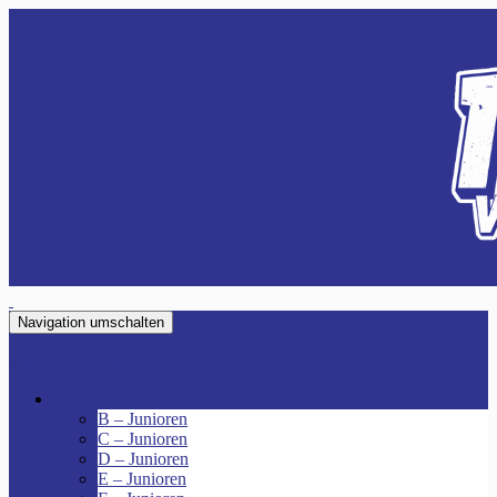
Navigation umschalten
VfR Fischenich
Junioren
B – Junioren
C – Junioren
D – Junioren
E – Junioren