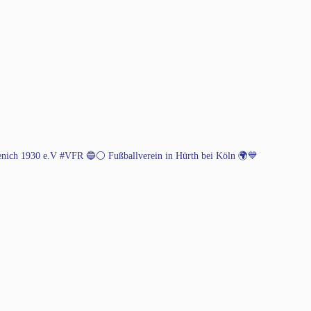
henich 1930 e.V #VFR 🔵⚪️
Fußballverein in Hürth bei Köln 🌍💙