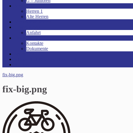
G – Junioren
Senioren
Herren 1
Alte Herren
Vereinsheim mieten!
Unsere Arena!
Anfahrt
Das ist der VfR!
Kontakte
Dokumente
Sponsoren
Kinder- und Jugendschutzkonzept
Archive
fix-big.png
fix-big.png