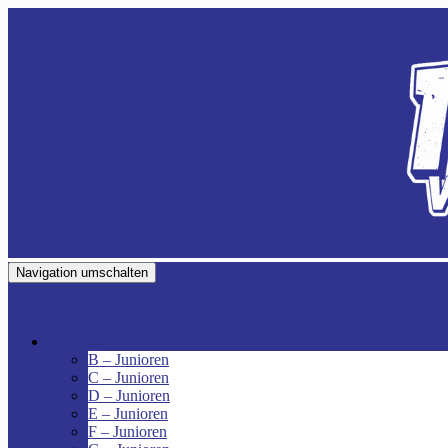
Navigation umschalten
VfR Fischenich
Junioren
B – Junioren
C – Junioren
D – Junioren
E – Junioren
F – Junioren