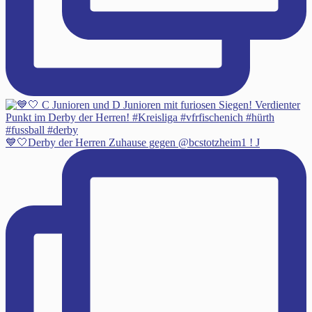
💙🤍Derby der Herren Zuhause gegen @bcstotzheim1 ! J