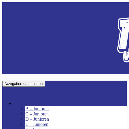
Navigation umschalten
VfR Fischenich
Junioren
B – Junioren
C – Junioren
D – Junioren
E – Junioren