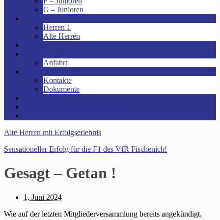
F – Junioren
G – Junioren
Senioren
Herren 1
Alte Herren
Vereinsheim mieten!
Unsere Arena!
Anfahrt
Das ist der VfR!
Kontakte
Dokumente
Sponsoren
Kinder- und Jugendschutzkonzept
Archive
Alte Herren mit Erfolgserlebnis
Sensationeller Erfolg für die F1 des VfR Fischenich!
Gesagt – Getan !
1. Juni 2024
Wie auf der letzten Mitgliederversammlung bereits angekündigt,