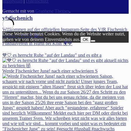
Impressum
|
Datenschutz
Gemacht mit
von
Graphene Themes
.
vfrfischenich
Willkommen auf der offiziellen Instagram-Seite des VfR Fischenich
Diese Website benutzt Cookies. Wenn du die Website weiter nutzt,
1930 e.V #VFR 🔵⚪️
gehen wir von deinem Einverständnis aus.
OK
Fußballverein in Hürth bei Köln 🌍💙
💙🤍 es herrscht Ruhe "auf der Landau" und es gibt a
Werde Fischenicher Jung! nach einer schwierigen S