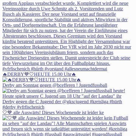
🔥DERBY💙🤍HEUTE 15.00 Uhr🔥
Derby am Sonntag gegen @bcefferen ! Jugendfussball
🤍💙 alle Auswärts! Dieses Wochenende ist leider ke