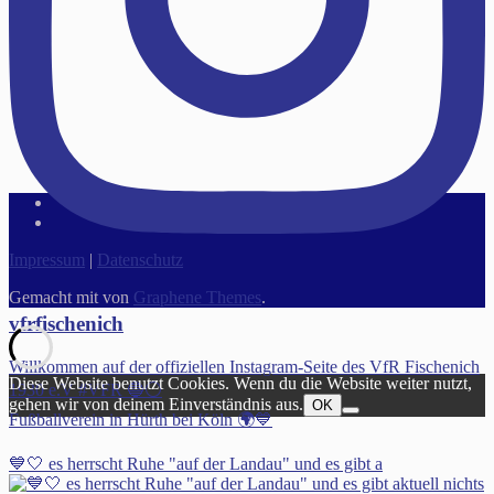
Impressum
|
Datenschutz
Gemacht mit
von
Graphene Themes
.
vfrfischenich
Willkommen auf der offiziellen Instagram-Seite des VfR Fischenich
Diese Website benutzt Cookies. Wenn du die Website weiter nutzt,
1930 e.V #VFR 🔵⚪️
gehen wir von deinem Einverständnis aus.
OK
Fußballverein in Hürth bei Köln 🌍💙
💙🤍 es herrscht Ruhe "auf der Landau" und es gibt a