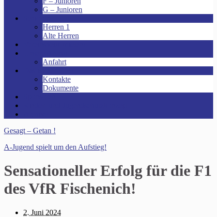
F – Junioren
G – Junioren
Senioren
Herren 1
Alte Herren
Vereinsheim mieten!
Unsere Arena!
Anfahrt
Das ist der VfR!
Kontakte
Dokumente
Sponsoren
Kinder- und Jugendschutzkonzept
Archive
Gesagt – Getan !
A-Jugend spielt um den Aufstieg!
Sensationeller Erfolg für die F1
des VfR Fischenich!
2. Juni 2024