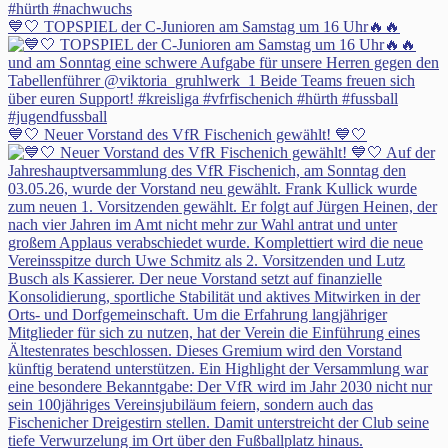
💙🤍 TOPSPIEL der C-Junioren am Samstag um 16 Uhr🔥🔥
💙🤍 Neuer Vorstand des VfR Fischenich gewählt! 💙🤍