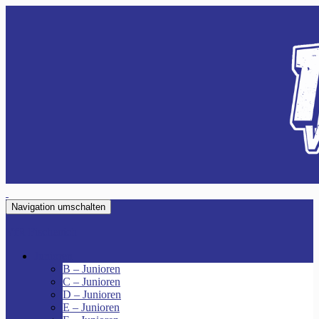
Navigation umschalten
VfR Fischenich
Junioren
B – Junioren
C – Junioren
D – Junioren
E – Junioren