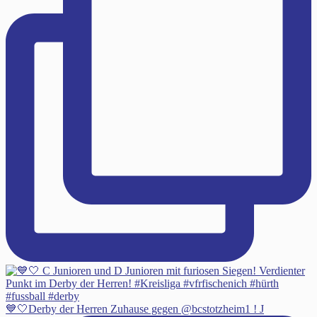
💙🤍Derby der Herren Zuhause gegen @bcstotzheim1 ! J