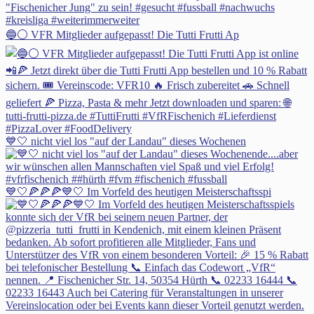
🔵⚪ VFR Mitglieder aufgepasst! Die Tutti Frutti Ap
💙🤍 nicht viel los "auf der Landau" dieses Wochenen
💙🤍🍕🍕🍕💙🤍 Im Vorfeld des heutigen Meisterschaftsspi