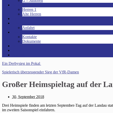
G – Junioren
Senioren
Herren 1
Alte Herren
Vereinsheim mieten!
Unsere Arena!
Anfahrt
Das ist der VfR!
Kontakte
Dokumente
Sponsoren
Kinder- und Jugendschutzkonzept
Archive
Ein Derbysieg im Pokal
Spielerisch überzeugender Sieg der VfR-Damen
Großer Heimspieltag auf der L
30. September 2018
Drei Heimspiele finden am letzten September-Tag auf der Landau s
im zweiten Saisonspiel einfahren.