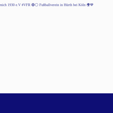
henich 1930 e.V #VFR 🔵⚪️
Fußballverein in Hürth bei Köln 🌍💙