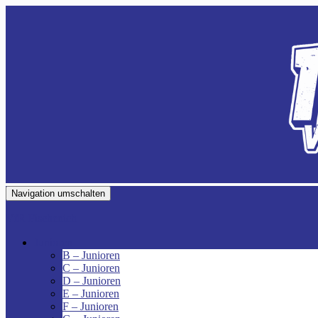
Navigation umschalten
VfR Fischenich
Junioren
B – Junioren
C – Junioren
D – Junioren
E – Junioren
F – Junioren