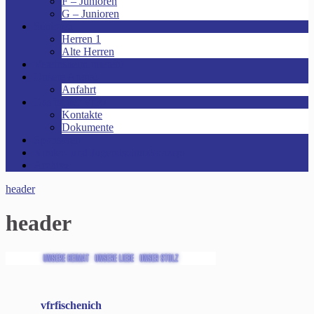
F – Junioren
G – Junioren
Senioren
Herren 1
Alte Herren
Vereinsheim mieten!
Unsere Arena!
Anfahrt
Das ist der VfR!
Kontakte
Dokumente
Sponsoren
Kinder- und Jugendschutzkonzept
Archive
header
header
vfrfischenich