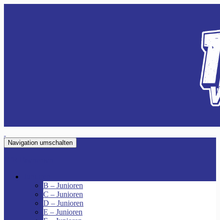
Navigation umschalten
VfR Fischenich
Junioren
B – Junioren
C – Junioren
D – Junioren
E – Junioren