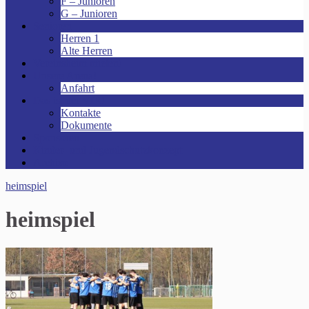
F – Junioren
G – Junioren
Senioren
Herren 1
Alte Herren
Vereinsheim mieten!
Unsere Arena!
Anfahrt
Das ist der VfR!
Kontakte
Dokumente
Sponsoren
Kinder- und Jugendschutzkonzept
Archive
heimspiel
heimspiel