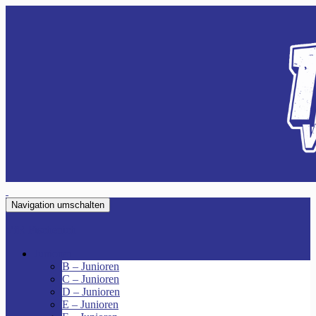
Navigation umschalten
VfR Fischenich
Junioren
B – Junioren
C – Junioren
D – Junioren
E – Junioren