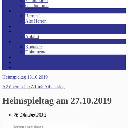
F – Junioren
G – Junioren
Senioren
Herren 1
Alte Herren
Vereinsheim mieten!
Unsere Arena!
Anfahrt
Das ist der VfR!
Kontakte
Dokumente
Sponsoren
Kinder- und Jugendschutzkonzept
Archive
Heimspieltag 13.10.2019
A2 überrascht / A1 mit Arbeitssieg
Heimspieltag am 27.10.2019
26. Oktober 2019