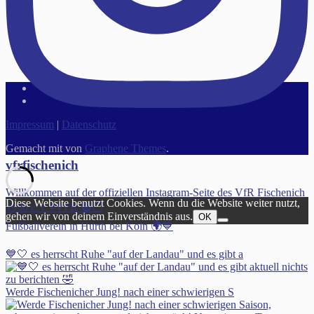
Impressum
|
Datenschutz
Gemacht mit
von
Graphene Themes
.
vfrfischenich
Willkommen auf der offiziellen Instagram-Seite des VfR Fischenich
Diese Website benutzt Cookies. Wenn du die Website weiter nutzt,
1930 e.V #VFR 🔵⚪️
gehen wir von deinem Einverständnis aus.
OK
Fußballverein in Hürth bei Köln 🌍💙
💙🤍 es herrscht Ruhe "auf der Landau" und es gibt a
Werde Fischenicher Jung! nach einer schwierigen S