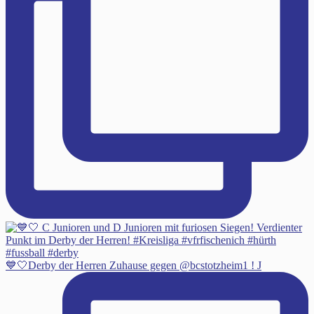
💙🤍Derby der Herren Zuhause gegen @bcstotzheim1 ! J