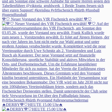
💙🤍 Neuer Vorstand des VfR Fischenich gewählt! 💙🤍
🔥DERBY💙🤍HEUTE 15.00 Uhr🔥