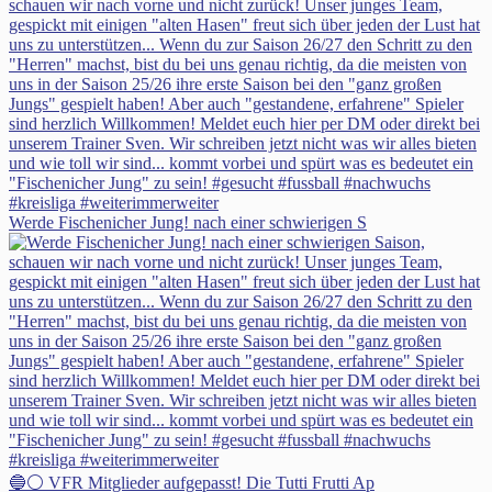
Werde Fischenicher Jung! nach einer schwierigen S
🔵⚪ VFR Mitglieder aufgepasst! Die Tutti Frutti Ap