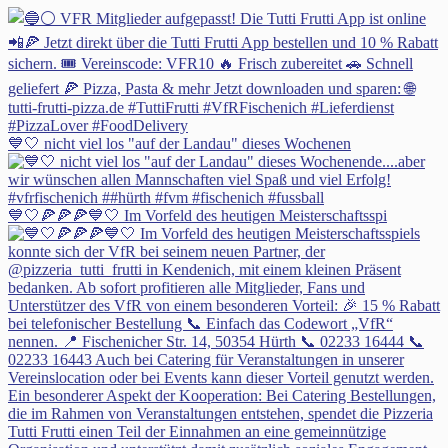
💙🤍 nicht viel los "auf der Landau" dieses Wochenen
💙🤍🍕🍕🍕💙🤍 Im Vorfeld des heutigen Meisterschaftsspi