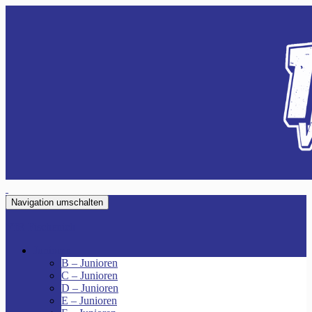
Navigation umschalten
VfR Fischenich
Junioren
B – Junioren
C – Junioren
D – Junioren
E – Junioren