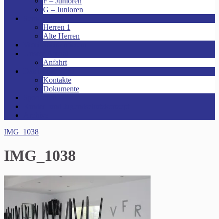
F – Junioren
G – Junioren
Senioren
Herren 1
Alte Herren
Vereinsheim mieten!
Unsere Arena!
Anfahrt
Das ist der VfR!
Kontakte
Dokumente
Sponsoren
Kinder- und Jugendschutzkonzept
Archive
IMG_1038
IMG_1038