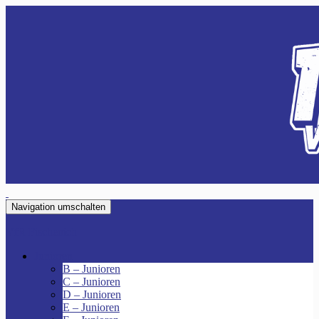
Navigation umschalten
VfR Fischenich
Junioren
B – Junioren
C – Junioren
D – Junioren
E – Junioren