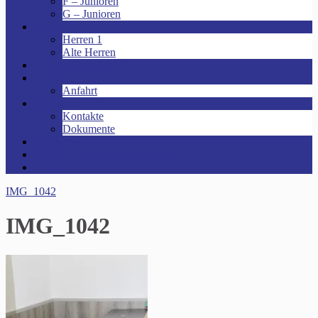
F – Junioren
G – Junioren
Senioren
Herren 1
Alte Herren
Vereinsheim mieten!
Unsere Arena!
Anfahrt
Das ist der VfR!
Kontakte
Dokumente
Sponsoren
Kinder- und Jugendschutzkonzept
Archive
IMG_1042
IMG_1042