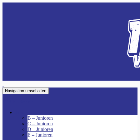
Navigation umschalten
VfR Fischenich
Junioren
B – Junioren
C – Junioren
D – Junioren
E – Junioren