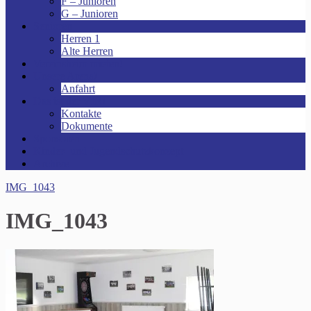
F – Junioren
G – Junioren
Senioren
Herren 1
Alte Herren
Vereinsheim mieten!
Unsere Arena!
Anfahrt
Das ist der VfR!
Kontakte
Dokumente
Sponsoren
Kinder- und Jugendschutzkonzept
Archive
IMG_1043
IMG_1043