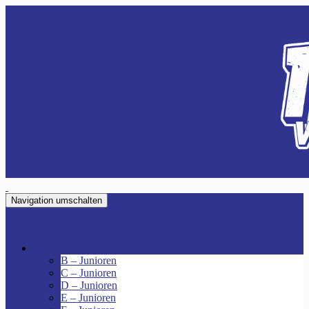
Navigation umschalten
VfR Fischenich
Junioren
B – Junioren
C – Junioren
D – Junioren
E – Junioren