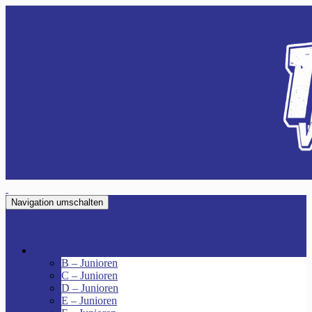
Navigation umschalten
VfR Fischenich
Junioren
B – Junioren
C – Junioren
D – Junioren
E – Junioren