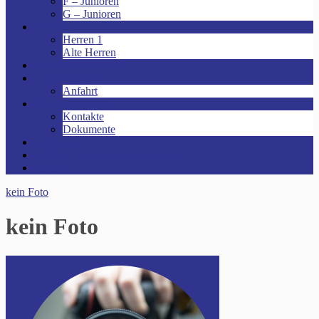
F – Junioren
G – Junioren
Senioren
Herren 1
Alte Herren
Vereinsheim mieten!
Unsere Arena!
Anfahrt
Das ist der VfR!
Kontakte
Dokumente
Sponsoren
Kinder- und Jugendschutzkonzept
Archive
kein Foto
kein Foto