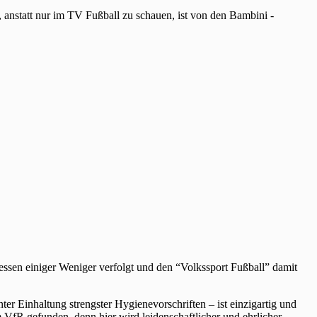
n, anstatt nur im TV Fußball zu schauen, ist von den Bambini -
essen einiger Weniger verfolgt und den “Volkssport Fußball” damit
r Einhaltung strengster Hygienevorschriften – ist einzigartig und
fR gefunden, denn hier wird leidenschaftlicher und ehrlicher