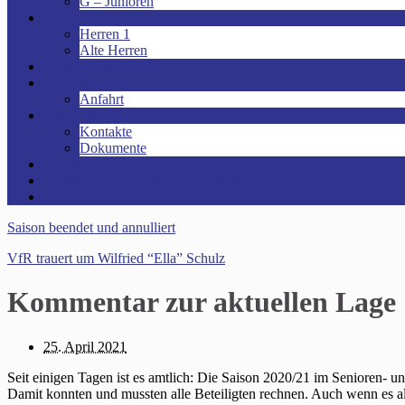
G – Junioren
Senioren
Herren 1
Alte Herren
Vereinsheim mieten!
Unsere Arena!
Anfahrt
Das ist der VfR!
Kontakte
Dokumente
Sponsoren
Kinder- und Jugendschutzkonzept
Archive
Saison beendet und annulliert
VfR trauert um Wilfried “Ella” Schulz
Kommentar zur aktuellen Lage
25. April 2021
Seit einigen Tagen ist es amtlich: Die Saison 2020/21 im Senioren-
Damit konnten und mussten alle Beteiligten rechnen. Auch wenn es al