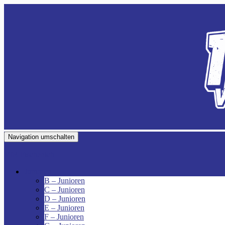
Navigation umschalten
VfR Fischenich
Junioren
B – Junioren
C – Junioren
D – Junioren
E – Junioren
F – Junioren