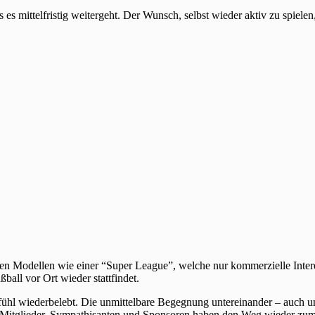
 es mittelfristig weitergeht. Der Wunsch, selbst wieder aktiv zu spiele
uen Modellen wie einer “Super League”, welche nur kommerzielle Inter
ball vor Ort wieder stattfindet.
hl wiederbelebt. Die unmittelbare Begegnung untereinander – auch unte
Mitglieder, Sympathisanten und Sponsoren haben den Weg wieder zum V