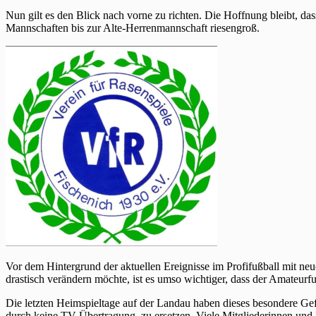
Nun gilt es den Blick nach vorne zu richten. Die Hoffnung bleibt, dass
Mannschaften bis zur Alte-Herrenmannschaft riesengroß.
Vor dem Hintergrund der aktuellen Ereignisse im Profifußball mit ne
drastisch verändern möchte, ist es umso wichtiger, dass der Amateurfuß
Die letzten Heimspieltage auf der Landau haben dieses besondere Gefü
durch keine TV-Übertragung zu ersetzen. Viele Mitgliederinnen und 