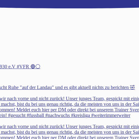
h 1930 e.V #VFR 🔵⚪️