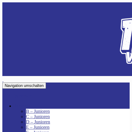
Navigation umschalten
VfR Fischenich
Junioren
B – Junioren
C – Junioren
D – Junioren
E – Junioren