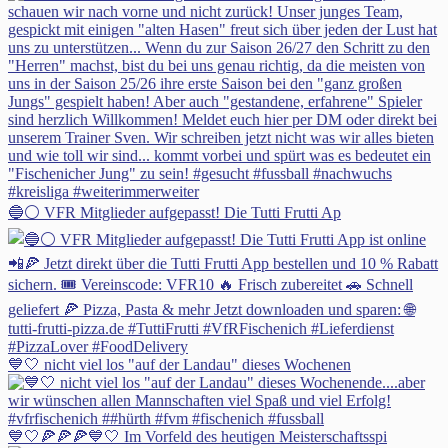
🔵⚪ VFR Mitglieder aufgepasst! Die Tutti Frutti Ap
💙🤍 nicht viel los "auf der Landau" dieses Wochenen
💙🤍🍕🍕🍕💙🤍 Im Vorfeld des heutigen Meisterschaftsspi