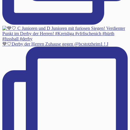
💙🤍Derby der Herren Zuhause gegen @bcstotzheim1 ! J