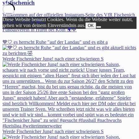
vfrfischenich
Willkommen auf der offiziellen Instagram-Seite des VfR Fischenich
Diese Website benutzt Cookies. Wenn du die Website weiter nutzt,
1930 e.V #VFR 🔵⚪️
gehen wir von deinem Einverständnis aus.
OK
Fußballverein in Hürth bei Köln 🌍💙
💙🤍 es herrscht Ruhe "auf der Landau" und es gibt a
Werde Fischenicher Jung! nach einer schwierigen S
Werde Fischenicher Jung! nach einer schwierigen S