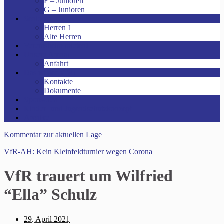
F – Junioren
G – Junioren
Senioren
Herren 1
Alte Herren
Vereinsheim mieten!
Unsere Arena!
Anfahrt
Das ist der VfR!
Kontakte
Dokumente
Sponsoren
Kinder- und Jugendschutzkonzept
Archive
Kommentar zur aktuellen Lage
VfR-AH: Kein Kleinfeldturnier wegen Corona
VfR trauert um Wilfried
“Ella” Schulz
29. April 2021