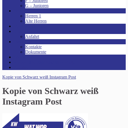
F – Junioren
G – Junioren
Senioren
Herren 1
Alte Herren
Vereinsheim mieten!
Unsere Arena!
Anfahrt
Das ist der VfR!
Kontakte
Dokumente
Sponsoren
Kinder- und Jugendschutzkonzept
Archive
Kopie von Schwarz weiß Instagram Post
Kopie von Schwarz weiß
Instagram Post