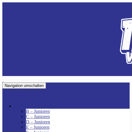
Navigation umschalten
VfR Fischenich
Junioren
B – Junioren
C – Junioren
D – Junioren
E – Junioren