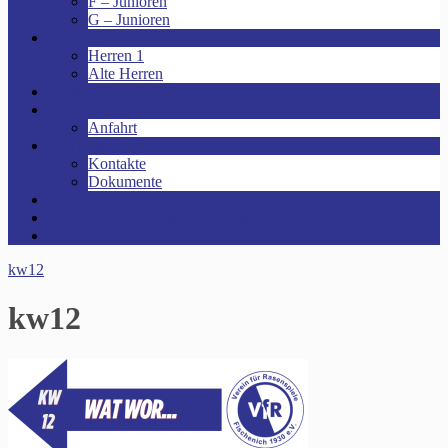
F – Junioren
G – Junioren
Senioren
Herren 1
Alte Herren
Vereinsheim mieten!
Unsere Arena!
Anfahrt
Das ist der VfR!
Kontakte
Dokumente
Sponsoren
Kinder- und Jugendschutzkonzept
Archive
kw12
kw12