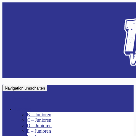
Navigation umschalten
VfR Fischenich
Junioren
B – Junioren
C – Junioren
D – Junioren
E – Junioren