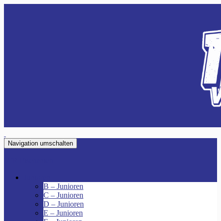
Navigation umschalten
VfR Fischenich
Junioren
B – Junioren
C – Junioren
D – Junioren
E – Junioren