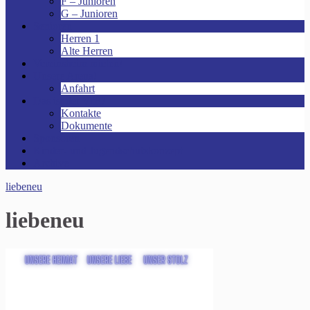
F – Junioren
G – Junioren
Senioren
Herren 1
Alte Herren
Vereinsheim mieten!
Unsere Arena!
Anfahrt
Das ist der VfR!
Kontakte
Dokumente
Sponsoren
Kinder- und Jugendschutzkonzept
Archive
liebeneu
liebeneu