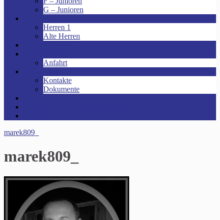
F – Junioren
G – Junioren
Senioren
Herren 1
Alte Herren
Vereinsheim mieten!
Unsere Arena!
Anfahrt
Das ist der VfR!
Kontakte
Dokumente
Sponsoren
Kinder- und Jugendschutzkonzept
Archive
marek809_
marek809_