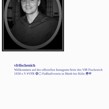
vfrfischenich
Willkommen auf der offiziellen Instagram-Seite des VfR Fischenich
1930 e.V #VFR 🔵⚪️
Fußballverein in Hürth bei Köln 🌍💙