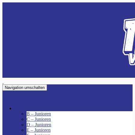
Navigation umschalten
VfR Fischenich
Junioren
B – Junioren
C – Junioren
D – Junioren
E – Junioren